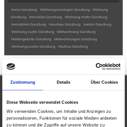
Immo Günzburg
Wohnungsanzeigen Günzburg
Wohnung
Günzburg
Immobilie Günzburg
Wohnung miete Günzburg
Immobilien Günzburg
Hausbau Günzburg
mieten Günzburg
Wohnung suche Günzburg
Mietwohnung Günzburg
Mietangebote Günzburg
Mietwohnungen Günzburg
Wohnungssuche Günzburg
Neubau Günzburg
Zustimmung
Details
Über Cookies
UNSERE PARTNER &
AUSZEICHNUNGEN
Diese Webseite verwendet Cookies
Wir verwenden Cookies, um Inhalte und Anzeigen zu
personalisieren, Funktionen für soziale Medien anbieten
zu können und die Zugriffe auf unsere Website zu