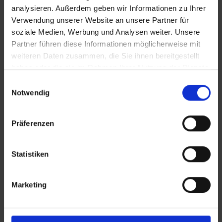
analysieren. Außerdem geben wir Informationen zu Ihrer
Verwendung unserer Website an unsere Partner für
soziale Medien, Werbung und Analysen weiter. Unsere
Partner führen diese Informationen möglicherweise mit
weiteren Daten zusammen, die Sie ihnen bereitgestellt
haben oder die sie im Rahmen Ihrer Nutzung der Dienste
gesammelt haben.
Einwilligungsauswahl
Notwendig
Präferenzen
KONTAKT
Lünendonk Immobilien
GmbH & Co. KG
Statistiken
Hochfeldstraße 71
Marketing
86159 Augsburg
Tel.: 0821 66097111