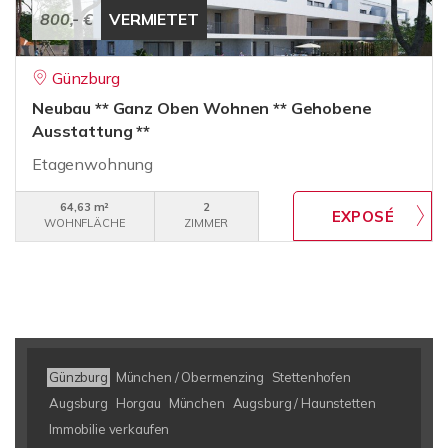
800,- €
VERMIETET
Günzburg
Neubau ** Ganz Oben Wohnen ** Gehobene
Ausstattung **
Etagenwohnung
64,63 m²
2
WOHNFLÄCHE
ZIMMER
Günzburg
München / Obermenzing
Stettenhofen
Augsburg
Horgau
München
Augsburg / Haunstetten
Immobilie verkaufen