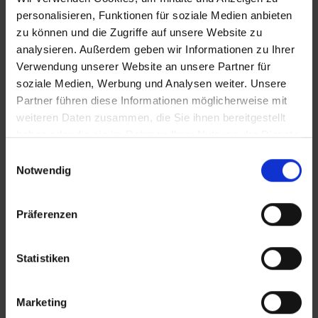
personalisieren, Funktionen für soziale Medien anbieten
zu können und die Zugriffe auf unsere Website zu
analysieren. Außerdem geben wir Informationen zu Ihrer
Verwendung unserer Website an unsere Partner für
soziale Medien, Werbung und Analysen weiter. Unsere
Partner führen diese Informationen möglicherweise mit
weiteren Daten zusammen, die Sie ihnen bereitgestellt
haben oder die sie im Rahmen Ihrer Nutzung der Dienste
gesammelt haben.
Einwilligungsauswahl
Notwendig
Präferenzen
KONTAKT
Statistiken
Lünendonk Immobilien
GmbH & Co. KG
Marketing