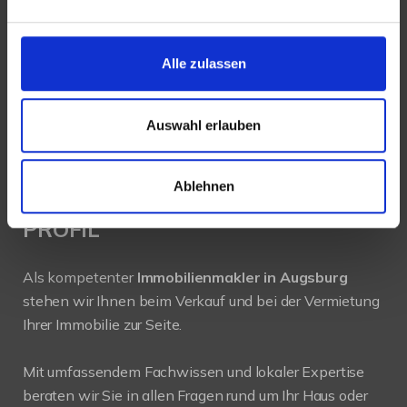
Hochfeldstraße 71
86159 Augsburg
Alle zulassen
Tel.: 0821 66097111
Auswahl erlauben
E-Mail:
info@mli24.de
www.luenendonk-immobilien.de
Ablehnen
PROFIL
Als kompetenter
Immobilienmakler in Augsburg
stehen wir Ihnen beim Verkauf und bei der Vermietung
Ihrer Immobilie zur Seite.
Mit umfassendem Fachwissen und lokaler Expertise
beraten wir Sie in allen Fragen rund um Ihr Haus oder