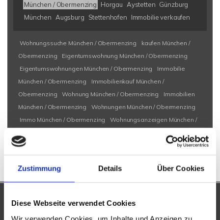
München / Obermenzing
Horgau
Aystetten
Günzburg
München
Augsburg
Stettenhofen
Immobilie verkaufen
Wohnungssuche München / Obermenzing
kaufen München /
Obermenzing
Eigentumswohnung München / Obermenzing
Eigentumswohnungen München / Obermenzing
Immobilie
München / Obermenzing
Immobilienkauf München /
Obermenzing
Wohnung München / Obermenzing
Immobilien
München / Obermenzing
Wohnungen München / Obermenzing
Immo München / Obermenzing
Wohnungsanzeigen München /
Obermenzing
Zustimmung
Details
Über Cookies
UNSERE PARTNER &
Diese Webseite verwendet Cookies
AUSZEICHNUNGEN
Wir verwenden Cookies, um Inhalte und Anzeigen zu