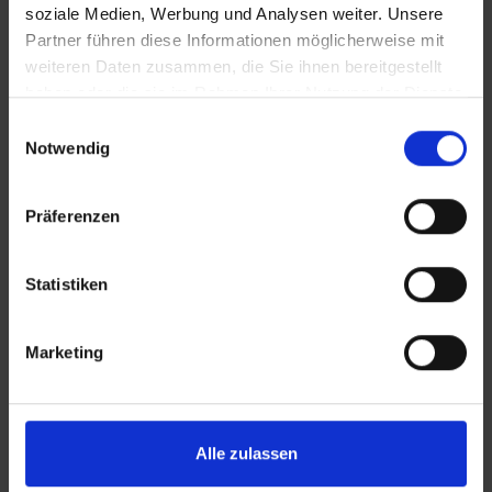
soziale Medien, Werbung und Analysen weiter. Unsere
Partner führen diese Informationen möglicherweise mit
weiteren Daten zusammen, die Sie ihnen bereitgestellt
haben oder die sie im Rahmen Ihrer Nutzung der Dienste
gesammelt haben.
Einwilligungsauswahl
Notwendig
KONTAKT
Präferenzen
Lünendonk Immobilien
GmbH & Co. KG
Hochfeldstraße 71
Statistiken
86159 Augsburg
Marketing
Tel.: 0821 66097111
E-Mail:
info@mli24.de
Alle zulassen
www.luenendonk-immobilien.de