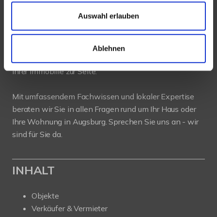
Auswahl erlauben
PROFIL
Als kompetenter
Immobilienmakler in Augsburg
Ablehnen
stehen wir Ihnen beim Verkauf und bei der Vermietung
Ihrer Immobilie zur Seite.
Mit umfassendem Fachwissen und lokaler Expertise
beraten wir Sie in allen Fragen rund um Ihr Haus oder
Ihre Wohnung in Augsburg. Sprechen Sie uns an - wir
sind für Sie da.
INHALT
Objekte
Verkäufer & Vermieter