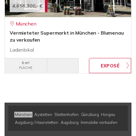
4.656.300,- €
München
Vermieteter Supermarkt in München - Blumenau
zu verkaufen
Ladenlokal
0 m²
FLÄCHE
München
Aystetten
Stettenhofen
Günzburg
Horgau
Augsburg / Haunstetten
Augsburg
Immobilie verkaufen