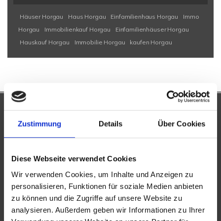
Häuser Horgau
Haus Horgau
Einfamilienhaus Horgau
Immo
Horgau
Immobilienkauf Horgau
Einfamilienhäuser Horgau
Hauskauf Horgau
Immobilie Horgau
kaufen Horgau
UNSERE PARTNER &
Zustimmung
Details
Über Cookies
AUSZEICHNUNGEN
Diese Webseite verwendet Cookies
Wir verwenden Cookies, um Inhalte und Anzeigen zu
personalisieren, Funktionen für soziale Medien anbieten
zu können und die Zugriffe auf unsere Website zu
analysieren. Außerdem geben wir Informationen zu Ihrer