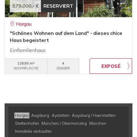
579.000,- €
RESERVIERT
Horgau
"Schönes Wohnen auf dem Land" - dieses chice
Haus begeistert
Einfamilienhaus
128,80 m²
4
WOHNFLÄCHE
ZIMMER
Horgau
Augsburg
Aystetten
Augsburg / Haunstetten
Stettenhofen
München / Obermenzing
München
Immobilie verkaufen