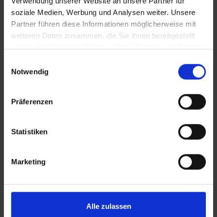
Verwendung unserer Website an unsere Partner für
soziale Medien, Werbung und Analysen weiter. Unsere
Partner führen diese Informationen möglicherweise mit
weiteren Daten zusammen, die Sie ihnen bereitgestellt
haben oder die sie im Rahmen Ihrer Nutzung der Dienste
gesammelt haben.
Einwilligungsauswahl
Notwendig
KONTAKT
Präferenzen
Lünendonk Immobilien
GmbH & Co. KG
Statistiken
Hochfeldstraße 71
86159 Augsburg
Marketing
Tel.: 0821 66097111
E-Mail:
info@mli24.de
Alle zulassen
www.luenendonk-immobilien.de