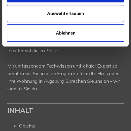
Auswahl erlauben
PROFIL
Ablehnen
Als kompetenter
Immobilienmakler in Augsburg
stehen wir Ihnen beim Verkauf und bei der Vermietung
Ihrer Immobilie zur Seite.
Mit umfassendem Fachwissen und lokaler Expertise
beraten wir Sie in allen Fragen rund um Ihr Haus oder
Ihre Wohnung in Augsburg. Sprechen Sie uns an - wir
sind für Sie da.
INHALT
Objekte