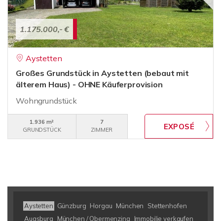
1.175.000,- €
Aystetten
Großes Grundstück in Aystetten (bebaut mit
älterem Haus) - OHNE Käuferprovision
Wohngrundstück
1.936 m²
7
GRUNDSTÜCK
ZIMMER
Aystetten
Günzburg
Horgau
München
Stettenhofen
Augsburg
München / Obermenzing
Immobilie verkaufen