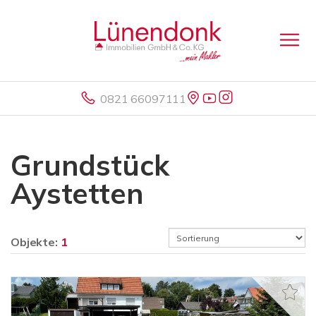
0821 66097111
Grundstück
Aystetten
Objekte:
1