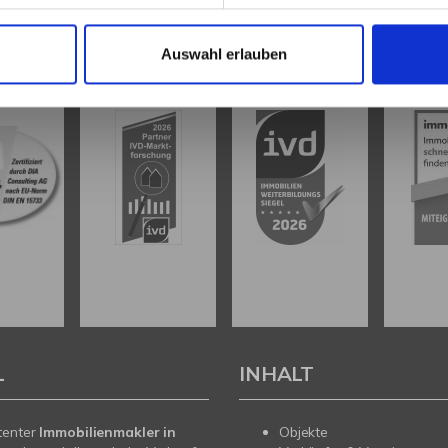
Auswahl erlauben
L
INHALT
tenter
Immobilienmakler in
Objekte