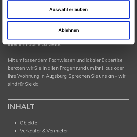
Auswahl erlauben
PROFIL
Als kompetenter
Immobilienmakler in Augsburg
Ablehnen
stehen wir Ihnen beim Verkauf und bei der Vermietung
Ihrer Immobilie zur Seite.
Mit umfassendem Fachwissen und lokaler Expertise
beraten wir Sie in allen Fragen rund um Ihr Haus oder
Ihre Wohnung in Augsburg. Sprechen Sie uns an - wir
sind für Sie da.
INHALT
Objekte
Verkäufer & Vermieter