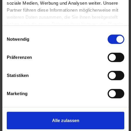
soziale Medien, Werbung und Analysen weiter. Unsere
Partner führen diese Informationen möglicherweise mit
weiteren Daten zusammen, die Sie ihnen bereitgestellt
haben oder die sie im Rahmen Ihrer Nutzung der Dienste
gesammelt haben.
Einwilligungsauswahl
Notwendig
KONTAKT
Präferenzen
Lünendonk Immobilien
GmbH & Co. KG
Hochfeldstraße 71
Statistiken
86159 Augsburg
Marketing
Tel.: 0821 66097111
E-Mail:
info@mli24.de
www.luenendonk-immobilien.de
Alle zulassen