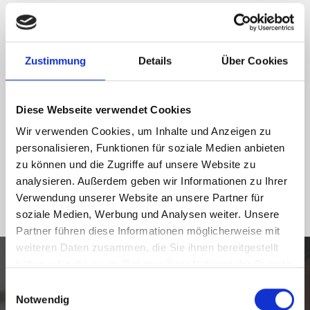
Geschäftsimmobilien im Großraum Augsburg und
München und begleiten Eigentümer auch in
Thannhausen beim Verkauf oder bei der Vermietung ihrer
Zustimmung
Details
Über Cookies
Immobilie. Nicht zuletzt ist Marco Lünendonk,
Geschäftsführer von Lünendonk Immobilien, seit 1994
erfolgreich in der Immobilienbranche tätig und engagiert
Diese Webseite verwendet Cookies
sich ehrenamtlich im
Makler-Fachausschuss des IVD
Wir verwenden Cookies, um Inhalte und Anzeigen zu
Süd Bayern
. Seit 2021 ist er außerdem
Partner der
personalisieren, Funktionen für soziale Medien anbieten
IVD-Marktforschung
. Darüber hinaus nimmt Lünendonk
zu können und die Zugriffe auf unsere Website zu
Immobilien als Marktberichterstatter für Augsburg an
analysieren. Außerdem geben wir Informationen zu Ihrer
Pressekonferenzen
des IVD teil.
Verwendung unserer Website an unsere Partner für
soziale Medien, Werbung und Analysen weiter. Unsere
Partner führen diese Informationen möglicherweise mit
weiteren Daten zusammen, die Sie ihnen bereitgestellt
haben oder die sie im Rahmen Ihrer Nutzung der Dienste
Sie möchten Ihre
gesammelt haben.
Einwilligungsauswahl
Notwendig