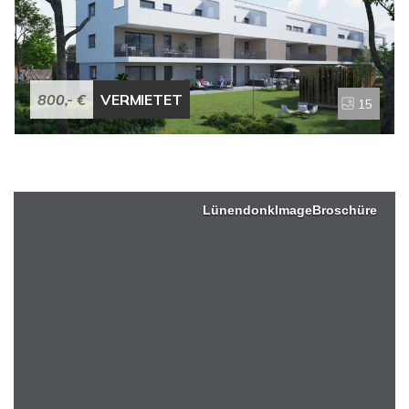
Auf dem Balkon gibt es einen praktischen Abstellraum.
Ein eigenes Kellerabteil und der TG-Stellplatz runden das
Angebot ab.Fazit: Eine chice Neubauwohnung in oberster
Etage (Aufzug vorhanden) mit Komfort in einer schönen
800,- €
VERMIETET
15
Wohngegend. Die Miete beträgt 800,- EUR Wohnung
plus 60,- EUR TG-Stellplatz (Nr. 21) plus 200,- EUR
Nebenkostenvorauszahlung = 1.060,- EUR monatlich
gesamt.Die Wohnung kann zum 01. April oder 01. Mai
2026 angemietet werden.