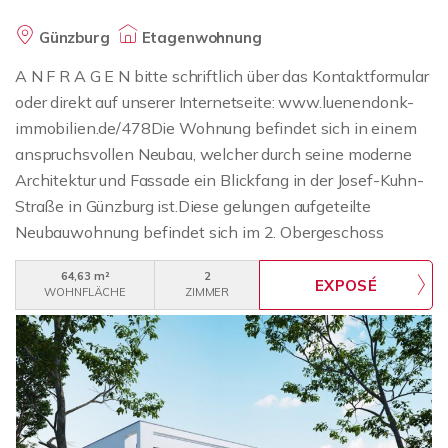
Günzburg
Etagenwohnung
A N F R A G E N bitte schriftlich über das Kontaktformular
oder direkt auf unserer Internetseite: www.luenendonk-
immobilien.de/478Die Wohnung befindet sich in einem
anspruchsvollen Neubau, welcher durch seine moderne
Architektur und Fassade ein Blickfang in der Josef-Kuhn-
Straße in Günzburg ist.Diese gelungen aufgeteilte
Neubauwohnung befindet sich im 2. Obergeschoss
(=oberste Etage). Sie ist stufenlos erreichbar; ein Aufzug
64,63 m²
2
ist selbstverständlich vorhanden. Die Wohnung bietet
WOHNFLÄCHE
ZIMMER
einen Flur, einen großzügigen Wohn/-Essbereich mit
offenen Küchenbereich, ein Schlafzimmer, ein
Badezimmer mit Fenster (ausgestattet mit bodengleich
gefliester Duschfläche, WC, Waschbecken und Platz für
die Waschmaschine) und einem Südbalkon, der zum
Verweilen einlädt; genießen Sie den Blick vom Balkon.