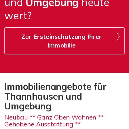
und
Umgebung
heute
wert?
Zur Ersteinschätzung Ihrer
Immobilie
Immobilienangebote für
Thannhausen und
Umgebung
Neubau ** Ganz Oben Wohnen **
Gehobene Ausstattung **