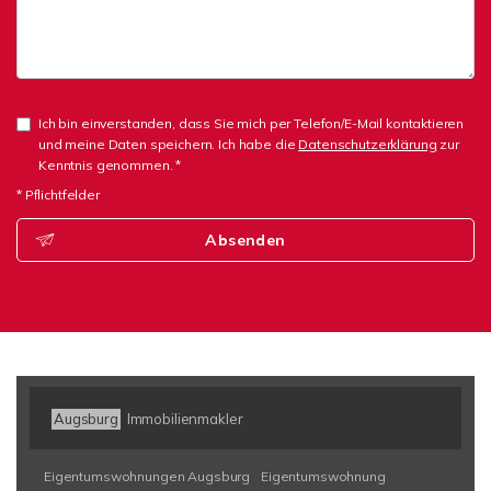
Ich bin einverstanden, dass Sie mich per Telefon/E-Mail kontaktieren
und meine Daten speichern. Ich habe die
Datenschutzerklärung
zur
Kenntnis genommen. *
* Pflichtfelder
Absenden
Augsburg
Immobilienmakler
Eigentumswohnungen Augsburg
Eigentumswohnung