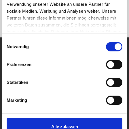
Verwendung unserer Website an unsere Partner für
Auch nach dem Verkauf sind wir für Sie da
soziale Medien, Werbung und Analysen weiter. Unsere
Partner führen diese Informationen möglicherweise mit
weiteren Daten zusammen, die Sie ihnen bereitgestellt
haben oder die sie im Rahmen Ihrer Nutzung der Dienste
gesammelt haben.
Einwilligungsauswahl
Notwendig
Wohnungsmakler
für
Präferenzen
Augsburg
Haunstetten-
Nord
gesucht?
Statistiken
Ihr schneller Draht zu
Marketing
uns:
0821 66097111
Alle zulassen