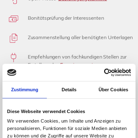
Bonitätsprüfung der Interessenten
Zusammenstellung aller benötigten Unterlagen
Empfehlungen von fachkundigen Stellen zur
Erstellung des
Energieausweises
Vorbereitung zur Erstellung des
Kaufvertragsentwurfs
Zustimmung
Details
Über Cookies
Prüfung der Finanzierung des Käufers
Diese Webseite verwendet Cookies
Wir verwenden Cookies, um Inhalte und Anzeigen zu
Vorbereitung und Koordinierung des
personalisieren, Funktionen für soziale Medien anbieten
Notartermins
zu können und die Zugriffe auf unsere Website zu