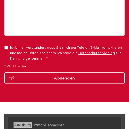
Ich bin einverstanden, dass Sie mich per Telefon/E-Mail kontaktieren
und meine Daten speichern. Ich habe die
Datenschutzerklärung
zur
Kenntnis genommen. *
* Pflichtfelder
Absenden
Augsburg
Immobilienmakler