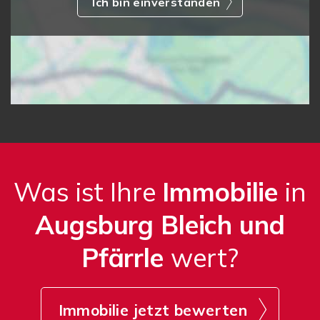
Ich bin einverstanden
Was ist Ihre
Immobilie
in
Augsburg Bleich und
Pfärrle
wert?
Immobilie jetzt bewerten