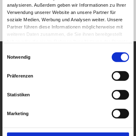
analysieren. Außerdem geben wir Informationen zu Ihrer
Auch nach dem Verkauf sind wir für Sie da
Verwendung unserer Website an unsere Partner für
soziale Medien, Werbung und Analysen weiter. Unsere
Partner führen diese Informationen möglicherweise mit
weiteren Daten zusammen, die Sie ihnen bereitgestellt
haben oder die sie im Rahmen Ihrer Nutzung der Dienste
gesammelt haben.
Einwilligungsauswahl
Notwendig
Routinierte
Wohnungsmakler
für
Präferenzen
Augsburg Bleich und
Statistiken
Pfärrle
gesucht? Rufen
Marketing
Sie uns an:
0821
66097111