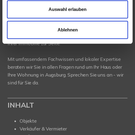
Auswahl erlauben
PROFIL
Als kompetenter
Immobilienmakler in Augsburg
Ablehnen
stehen wir Ihnen beim Verkauf und bei der Vermietung
Ihrer Immobilie zur Seite.
Mit umfassendem Fachwissen und lokaler Expertise
beraten wir Sie in allen Fragen rund um Ihr Haus oder
Ihre Wohnung in Augsburg. Sprechen Sie uns an - wir
sind für Sie da.
INHALT
Objekte
Verkäufer & Vermieter