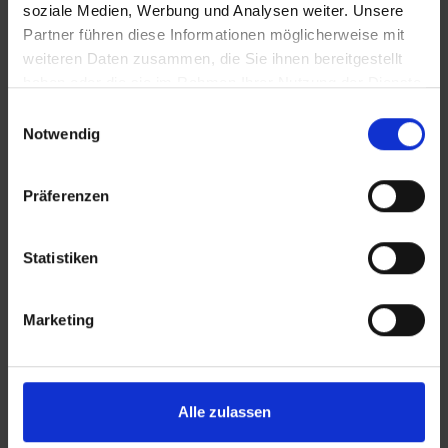
soziale Medien, Werbung und Analysen weiter. Unsere
Partner führen diese Informationen möglicherweise mit
weiteren Daten zusammen, die Sie ihnen bereitgestellt
haben oder die sie im Rahmen Ihrer Nutzung der Dienste
gesammelt haben.
Einwilligungsauswahl
Notwendig
KONTAKT
Präferenzen
Lünendonk Immobilien
GmbH & Co. KG
Hochfeldstraße 71
Statistiken
86159 Augsburg
Marketing
Tel.: 0821 66097111
E-Mail:
info@mli24.de
www.luenendonk-immobilien.de
Alle zulassen