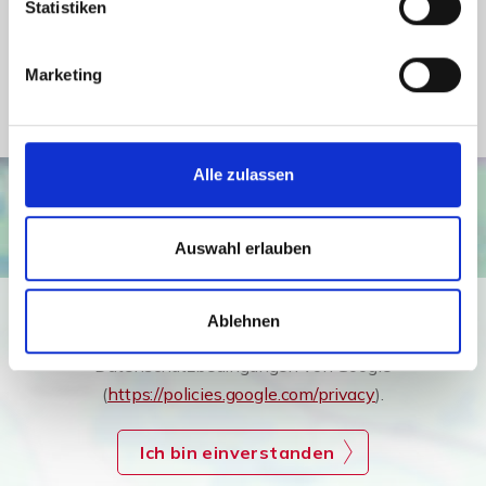
Energieausweis Baujahr
1990
Statistiken
Energieausweis Gebäudeart
Wohngebäude
Marketing
Heizung
Zentralheizung
Alle zulassen
Auswahl erlauben
Ich bin damit einverstanden, dass mir Karten von Google
Ablehnen
angezeigt werden. Es gelten die
Datenschutzbedingungen von Google
(
https://policies.google.com/privacy
).
Ich bin einverstanden