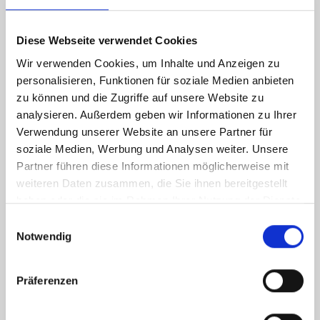
Energieausweis (Verbrauchsausweis)
Diese Webseite verwendet Cookies
Wir verwenden Cookies, um Inhalte und Anzeigen zu
personalisieren, Funktionen für soziale Medien anbieten
112,70 kWh / (m²*a)
zu können und die Zugriffe auf unsere Website zu
Energieverbrauchskennwert
analysieren. Außerdem geben wir Informationen zu Ihrer
Verwendung unserer Website an unsere Partner für
soziale Medien, Werbung und Analysen weiter. Unsere
Partner führen diese Informationen möglicherweise mit
Weitere Informationen
weiteren Daten zusammen, die Sie ihnen bereitgestellt
haben oder die sie im Rahmen Ihrer Nutzung der Dienste
gesammelt haben.
Wesentlicher Energieträger
GAS
Einwilligungsauswahl
Notwendig
Energieausweis gültig bis
2027-11-29
Energieausweis Jahrgang
ab dem 1.5.2014
Präferenzen
Energieausweis Werteklasse
D