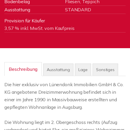
Bodenbelag
Fliesen, Teppich
Ausstattung
STANDARD
Provision für Käufer
3,57 % inkl. MwSt. vom Kaufpreis
Beschreibung
Ausstattung
Lage
Sonstiges
Die hier exklusiv von Lünendonk Immobilien GmbH & Co.
KG angebotene Dreizimmerwohnung befindet sich in
einer im Jahre 1990 in Massivbauweise erstellten und
gepflegten Wohnanlage in Augsburg.
Die Wohnung liegt im 2. Obergeschoss rechts (Aufzug
vorhanden) und bietet Flur, ein großzügiges Wohnzimmer