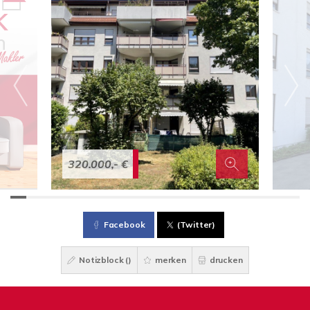
320.000,- €
Facebook
(Twitter)
Notizblock (
)
merken
drucken