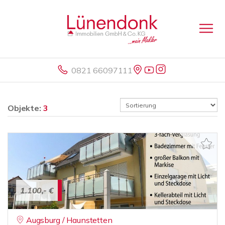
0821 66097111
Objekte:
3
1.100,- €
Augsburg / Haunstetten