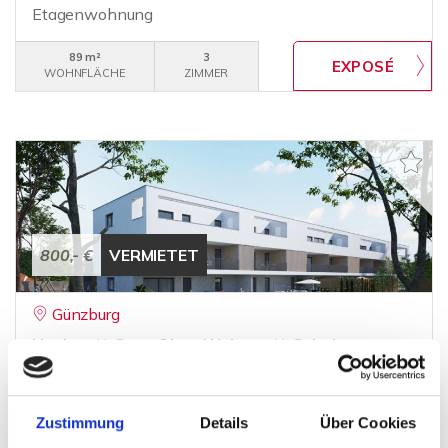
Etagenwohnung
89 m²
3
WOHNFLÄCHE
ZIMMER
800,- €
VERMIETET
Günzburg
Neubau ** Ganz Oben Wohnen ** Gehobene
Ausstattung **
Etagenwohnung
Zustimmung
Details
Über Cookies
64,63 m²
2