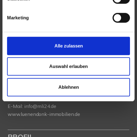
Marketing
KONTAKT
Alle zulassen
Lünendonk Immobilien
GmbH & Co. KG
Hochfeldstraße 71
Auswahl erlauben
86159 Augsburg
Ablehnen
Tel.: 0821 66097111
E-Mail:
info@mli24.de
www.luenendonk-immobilien.de
PROFIL