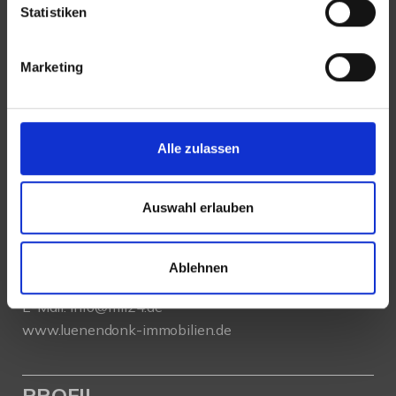
Statistiken
Marketing
KONTAKT
Lünendonk Immobilien
GmbH & Co. KG
Alle zulassen
Hochfeldstraße 71
Auswahl erlauben
86159 Augsburg
Tel.: 0821 66097111
Ablehnen
E-Mail:
info@mli24.de
www.luenendonk-immobilien.de
PROFIL