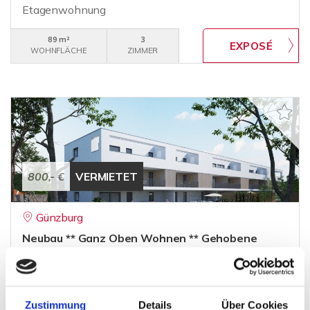
Etagenwohnung
89 m²
3
WOHNFLÄCHE
ZIMMER
800,- €
VERMIETET
Günzburg
Neubau ** Ganz Oben Wohnen ** Gehobene
Ausstattung **
Etagenwohnung
Zustimmung
Details
Über Cookies
64,63 m²
2