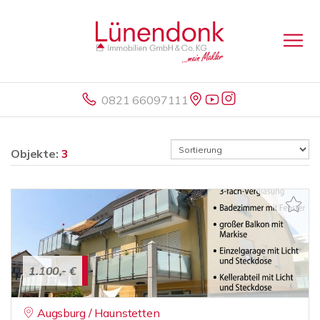
0821 66097111
Objekte:
3
1.100,- €
Augsburg / Haunstetten