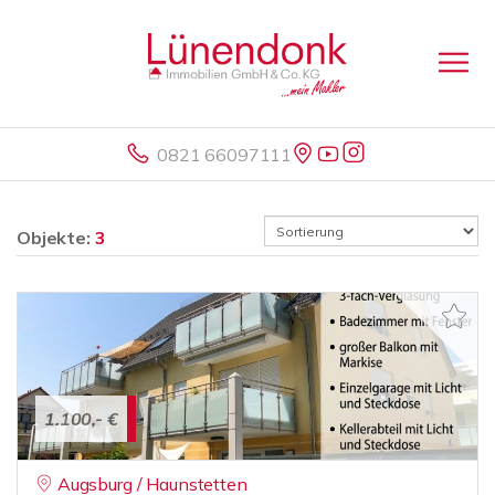
0821 66097111
Objekte:
3
1.100,- €
Augsburg / Haunstetten