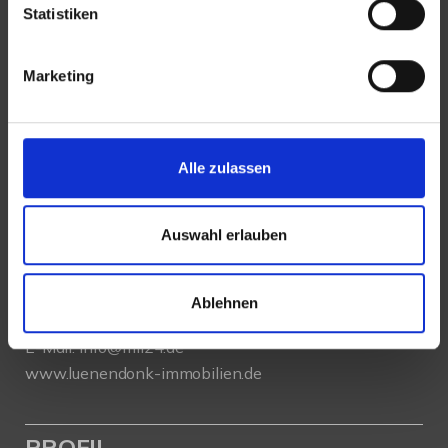
Statistiken
Marketing
KONTAKT
Lünendonk Immobilien
GmbH & Co. KG
Alle zulassen
Hochfeldstraße 71
Auswahl erlauben
86159 Augsburg
Tel.: 0821 66097111
Ablehnen
E-Mail:
info@mli24.de
www.luenendonk-immobilien.de
PROFIL