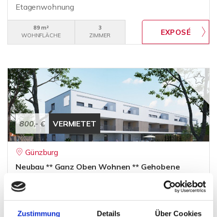
Etagenwohnung
89 m²
3
WOHNFLÄCHE
ZIMMER
800,- €
VERMIETET
Günzburg
Neubau ** Ganz Oben Wohnen ** Gehobene
Ausstattung **
Etagenwohnung
Zustimmung
Details
Über Cookies
64,63 m²
2