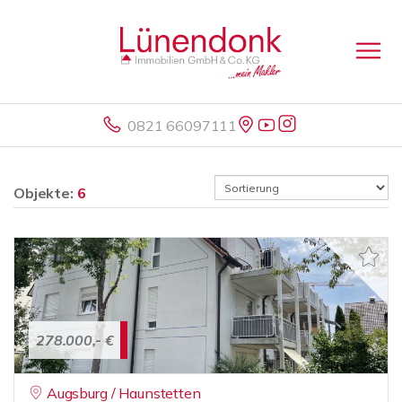
0821 66097111
Objekte:
6
278.000,- €
Augsburg / Haunstetten