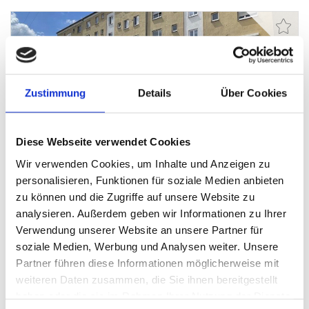
169.500,- €
Zustimmung
Details
Über Cookies
Augsburg
Diese Webseite verwendet Cookies
Was für Handwerker! Kompakte Wohnung mit
Wir verwenden Cookies, um Inhalte und Anzeigen zu
Wohnküche und Balkon in Augsburg-Hochzoll
personalisieren, Funktionen für soziale Medien anbieten
Etagenwohnung
zu können und die Zugriffe auf unsere Website zu
analysieren. Außerdem geben wir Informationen zu Ihrer
55 m²
2
Verwendung unserer Website an unsere Partner für
WOHNFLÄCHE
ZIMMER
soziale Medien, Werbung und Analysen weiter. Unsere
Partner führen diese Informationen möglicherweise mit
weiteren Daten zusammen, die Sie ihnen bereitgestellt
haben oder die sie im Rahmen Ihrer Nutzung der Dienste