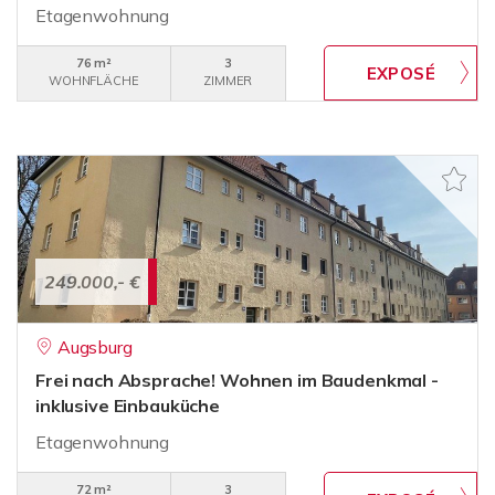
Etagenwohnung
76 m²
3
WOHNFLÄCHE
ZIMMER
249.000,- €
Augsburg
Frei nach Absprache! Wohnen im Baudenkmal -
inklusive Einbauküche
Etagenwohnung
72 m²
3