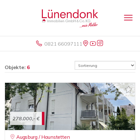
0821 66097111
Objekte:
6
278.000,- €
Augsburg / Haunstetten