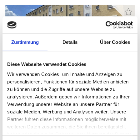
169.500,- €
Zustimmung
Details
Über Cookies
Augsburg
Diese Webseite verwendet Cookies
Was für Handwerker! Kompakte Wohnung mit
Wir verwenden Cookies, um Inhalte und Anzeigen zu
Wohnküche und Balkon in Augsburg-Hochzoll
personalisieren, Funktionen für soziale Medien anbieten
Etagenwohnung
zu können und die Zugriffe auf unsere Website zu
analysieren. Außerdem geben wir Informationen zu Ihrer
55 m²
2
Verwendung unserer Website an unsere Partner für
WOHNFLÄCHE
ZIMMER
soziale Medien, Werbung und Analysen weiter. Unsere
Partner führen diese Informationen möglicherweise mit
weiteren Daten zusammen, die Sie ihnen bereitgestellt
haben oder die sie im Rahmen Ihrer Nutzung der Dienste