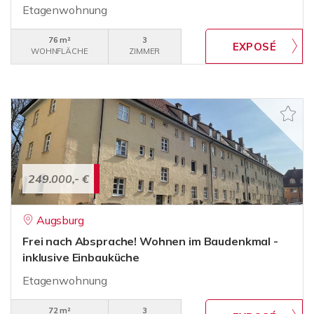
Etagenwohnung
76 m²
3
WOHNFLÄCHE
ZIMMER
249.000,- €
Augsburg
Frei nach Absprache! Wohnen im Baudenkmal -
inklusive Einbauküche
Etagenwohnung
72 m²
3