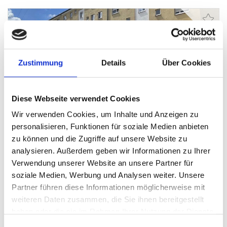
Zustimmung
Details
Über Cookies
169.500,- €
RESERVIERT
Augsburg
Diese Webseite verwendet Cookies
Was für Handwerker! Kompakte Wohnung mit
Wir verwenden Cookies, um Inhalte und Anzeigen zu
Wohnküche und Balkon in Augsburg-Hochzoll
personalisieren, Funktionen für soziale Medien anbieten
Etagenwohnung
zu können und die Zugriffe auf unsere Website zu
analysieren. Außerdem geben wir Informationen zu Ihrer
55 m²
2
Verwendung unserer Website an unsere Partner für
WOHNFLÄCHE
ZIMMER
soziale Medien, Werbung und Analysen weiter. Unsere
Partner führen diese Informationen möglicherweise mit
weiteren Daten zusammen, die Sie ihnen bereitgestellt
haben oder die sie im Rahmen Ihrer Nutzung der Dienste
gesammelt haben.