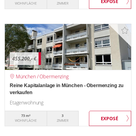
WOHNFLÄCHE
ZIMMER
455.200,- €
München / Obermenzing
Reine Kapitalanlage in München - Obermenzing zu
verkaufen
Etagenwohnung
73 m²
3
WOHNFLÄCHE
ZIMMER