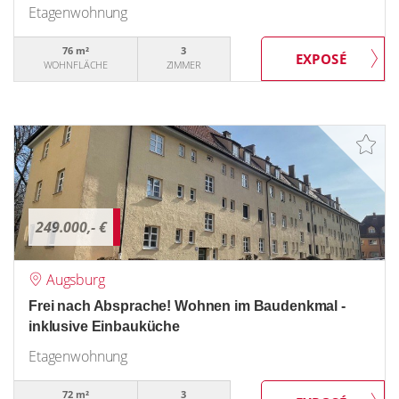
Etagenwohnung
76 m²
3
WOHNFLÄCHE
ZIMMER
249.000,- €
Augsburg
Frei nach Absprache! Wohnen im Baudenkmal -
inklusive Einbauküche
Etagenwohnung
72 m²
3