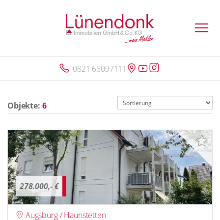
0821 66097111
Objekte:
6
278.000,- €
Augsburg / Haunstetten