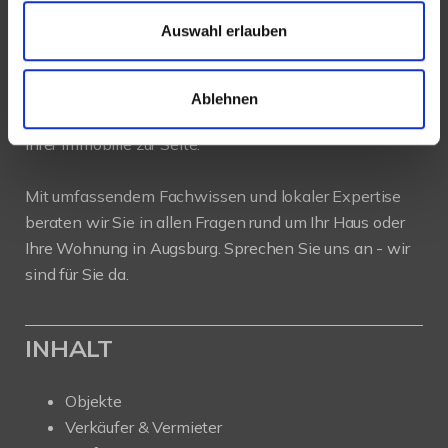
Auswahl erlauben
PROFIL
Als kompetenter
Immobilienmakler in Augsburg
Ablehnen
stehen wir Ihnen beim Verkauf und bei der Vermietung
Ihrer Immobilie zur Seite.
Mit umfassendem Fachwissen und lokaler Expertise
beraten wir Sie in allen Fragen rund um Ihr Haus oder
Ihre Wohnung in Augsburg. Sprechen Sie uns an - wir
sind für Sie da.
INHALT
Objekte
Verkäufer & Vermieter