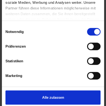
soziale Medien, Werbung und Analysen weiter. Unsere
Partner führen diese Informationen möglicherweise mit
weiteren Daten zusammen, die Sie ihnen bereitgestellt
haben oder die sie im Rahmen Ihrer Nutzung der Dienste
gesammelt haben.
Einwilligungsauswahl
Notwendig
KONTAKT
Präferenzen
Lünendonk Immobilien
GmbH & Co. KG
Hochfeldstraße 71
Statistiken
86159 Augsburg
Marketing
Tel.: 0821 66097111
E-Mail:
info@mli24.de
www.luenendonk-immobilien.de
Alle zulassen