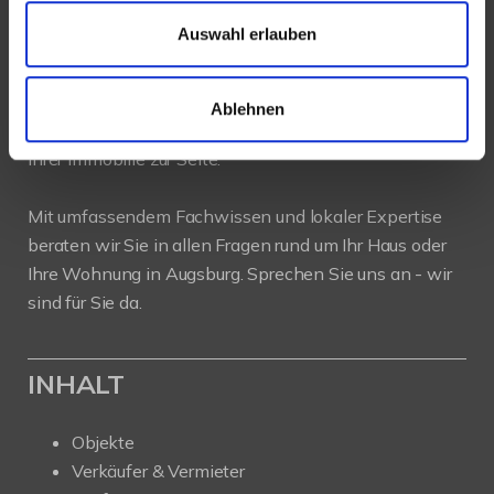
Auswahl erlauben
PROFIL
Als kompetenter
Immobilienmakler in Augsburg
Ablehnen
stehen wir Ihnen beim Verkauf und bei der Vermietung
Ihrer Immobilie zur Seite.
Mit umfassendem Fachwissen und lokaler Expertise
beraten wir Sie in allen Fragen rund um Ihr Haus oder
Ihre Wohnung in Augsburg. Sprechen Sie uns an - wir
sind für Sie da.
INHALT
Objekte
Verkäufer & Vermieter