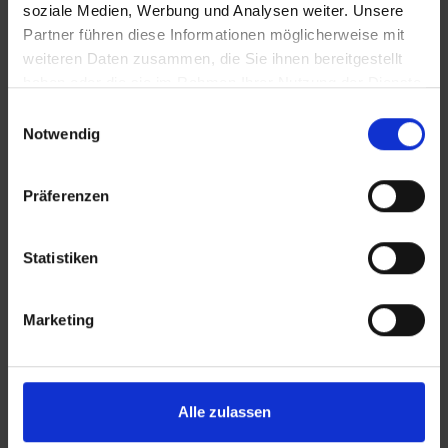
soziale Medien, Werbung und Analysen weiter. Unsere
Partner führen diese Informationen möglicherweise mit
weiteren Daten zusammen, die Sie ihnen bereitgestellt
haben oder die sie im Rahmen Ihrer Nutzung der Dienste
gesammelt haben.
Einwilligungsauswahl
Notwendig
KONTAKT
Präferenzen
Lünendonk Immobilien
GmbH & Co. KG
Hochfeldstraße 71
Statistiken
86159 Augsburg
Marketing
Tel.: 0821 66097111
E-Mail:
info@mli24.de
www.luenendonk-immobilien.de
Alle zulassen