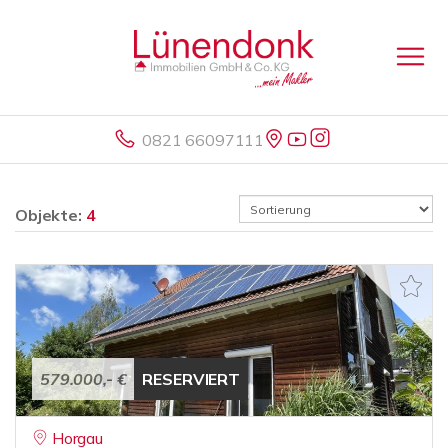
0821 66097111
Objekte:
4
579.000,- €
RESERVIERT
Horgau