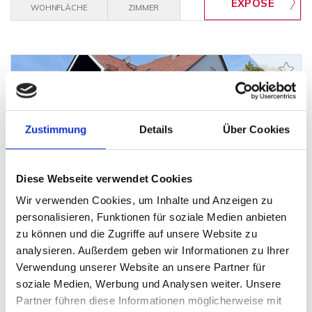
WOHNFLÄCHE
ZIMMER
Zustimmung
Details
Über Cookies
850.000,- €
RESERVIERT
Augsburg
Diese Webseite verwendet Cookies
Aufgeteiltes, gepflegtes Dreifamilienhaus zu
Wir verwenden Cookies, um Inhalte und Anzeigen zu
verkaufen
personalisieren, Funktionen für soziale Medien anbieten
zu können und die Zugriffe auf unsere Website zu
Mehrfamilienhaus
analysieren. Außerdem geben wir Informationen zu Ihrer
288 m²
9
Verwendung unserer Website an unsere Partner für
WOHNFLÄCHE
ZIMMER
soziale Medien, Werbung und Analysen weiter. Unsere
Partner führen diese Informationen möglicherweise mit