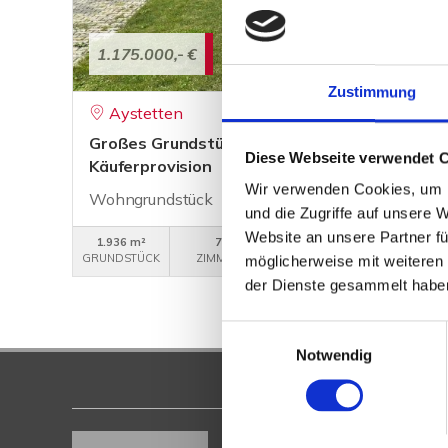
1.175.000,- €
Zustimmung
Aystetten
Großes Grundstück in Aystetten (bebaut mit 
Diese Webseite verwendet 
Käuferprovision
Wir verwenden Cookies, um I
Wohngrundstück
und die Zugriffe auf unsere 
Website an unsere Partner fü
1.936 m²
7
425
GRUNDSTÜCK
ZIMMER
OBJEKTNUMMER
möglicherweise mit weiteren
der Dienste gesammelt habe
Einwilligungsauswahl
Notwendig