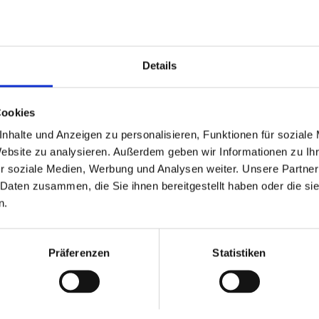
Details
älterem Haus) - OHNE
Cookies
nhalte und Anzeigen zu personalisieren, Funktionen für soziale
Website zu analysieren. Außerdem geben wir Informationen zu I
r soziale Medien, Werbung und Analysen weiter. Unsere Partner
ZUM EXPOSÉ
 Daten zusammen, die Sie ihnen bereitgestellt haben oder die s
n.
Präferenzen
Statistiken
UNSERE PARTNER & AUSZEICHNUNGEN