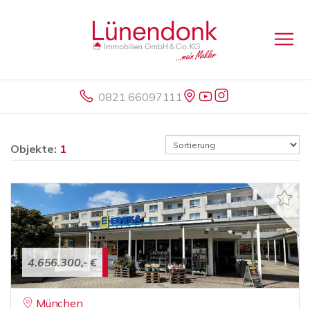
0821 66097111
Objekte:
1
4.656.300,- €
München