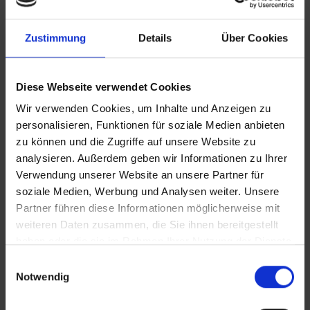
Zustimmung
Details
Über Cookies
Diese Webseite verwendet Cookies
Wir verwenden Cookies, um Inhalte und Anzeigen zu
personalisieren, Funktionen für soziale Medien anbieten
zu können und die Zugriffe auf unsere Website zu
analysieren. Außerdem geben wir Informationen zu Ihrer
KONTAKT
Verwendung unserer Website an unsere Partner für
soziale Medien, Werbung und Analysen weiter. Unsere
Lünendonk Immobilien
GmbH & Co. KG
Partner führen diese Informationen möglicherweise mit
weiteren Daten zusammen, die Sie ihnen bereitgestellt
Hochfeldstraße 71
haben oder die sie im Rahmen Ihrer Nutzung der Dienste
86159 Augsburg
gesammelt haben.
Einwilligungsauswahl
Notwendig
Tel.: 0821 66097111