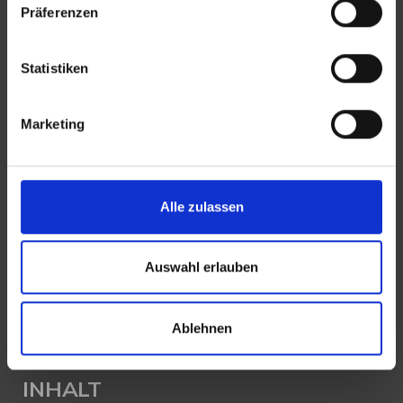
Präferenzen
E-Mail:
info@mli24.de
www.luenendonk-immobilien.de
Statistiken
PROFIL
Marketing
Als kompetenter
Immobilienmakler in Augsburg
stehen wir Ihnen beim Verkauf und bei der Vermietung
Ihrer Immobilie zur Seite.
Alle zulassen
Mit umfassendem Fachwissen und lokaler Expertise
Auswahl erlauben
beraten wir Sie in allen Fragen rund um Ihr Haus oder
Ihre Wohnung in Augsburg. Sprechen Sie uns an - wir
sind für Sie da.
Ablehnen
INHALT