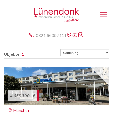
0821 66097111
Objekte:
1
4.656.300,- €
München