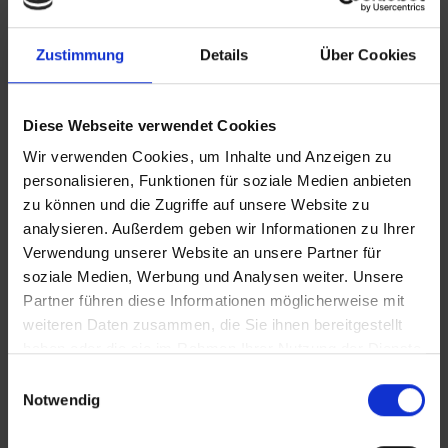
Zustimmung
Details
Über Cookies
Diese Webseite verwendet Cookies
Wir verwenden Cookies, um Inhalte und Anzeigen zu
personalisieren, Funktionen für soziale Medien anbieten
zu können und die Zugriffe auf unsere Website zu
analysieren. Außerdem geben wir Informationen zu Ihrer
KONTAKT
Verwendung unserer Website an unsere Partner für
soziale Medien, Werbung und Analysen weiter. Unsere
Lünendonk Immobilien
GmbH & Co. KG
Partner führen diese Informationen möglicherweise mit
weiteren Daten zusammen, die Sie ihnen bereitgestellt
Hochfeldstraße 71
haben oder die sie im Rahmen Ihrer Nutzung der Dienste
86159 Augsburg
gesammelt haben.
Einwilligungsauswahl
Notwendig
Tel.: 0821 66097111