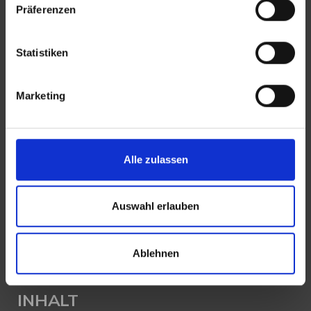
Präferenzen
E-Mail:
info@mli24.de
www.luenendonk-immobilien.de
Statistiken
PROFIL
Marketing
Als kompetenter
Immobilienmakler in Augsburg
stehen wir Ihnen beim Verkauf und bei der Vermietung
Ihrer Immobilie zur Seite.
Alle zulassen
Mit umfassendem Fachwissen und lokaler Expertise
Auswahl erlauben
beraten wir Sie in allen Fragen rund um Ihr Haus oder
Ihre Wohnung in Augsburg. Sprechen Sie uns an - wir
sind für Sie da.
Ablehnen
INHALT