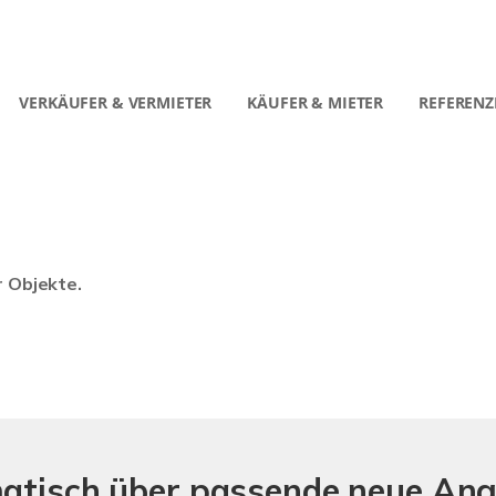
VERKÄUFER & VERMIETER
KÄUFER & MIETER
REFERENZ
r Objekte.
matisch über passende neue An