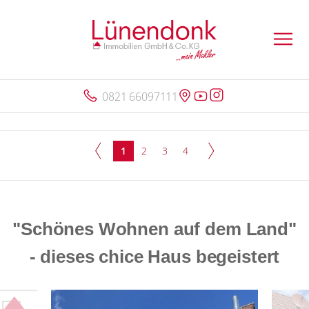
0821 66097111
1
2
3
4
"Schönes Wohnen auf dem Land"
- dieses chice Haus begeistert