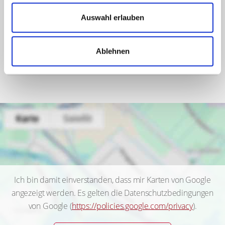
Energieausweis Jahrgang
ab dem 1.5.2014
Auswahl erlauben
Energieausweis Werteklasse
A+
Energieausweis Baujahr
2007
Ablehnen
Energieausweis Gebäudeart
Wohngebäude
Ich bin damit einverstanden, dass mir Karten von Google
angezeigt werden. Es gelten die Datenschutzbedingungen
von Google (
https://policies.google.com/privacy
).