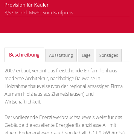
Provision für Käufer
3,57 % inkl. MwSt. vom Kaufpreis
Beschreibung
Ausstattung
Lage
Sonstiges
2007 erbaut, vereint das freistehende Einfamilienhaus
moderne Architektur, nachhaltige Bauweise in
Holzrahmenbauweise (von der regional ansässigen Firma
Aumann Holzhaus aus Ziemetshausen) und
Wirtschaftlichkeit.
Der vorliegende Energieverbrauchsausweis weist für das
Gebäude die exzellente Energieeffizienzklasse A+ mit
einem Endenergieverbrauch von lediglich 11,9 kWh/(m²·a)