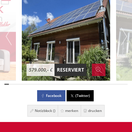
579.000,- €
RESERVIERT
Facebook
(Twitter)
Notizblock (
)
merken
drucken