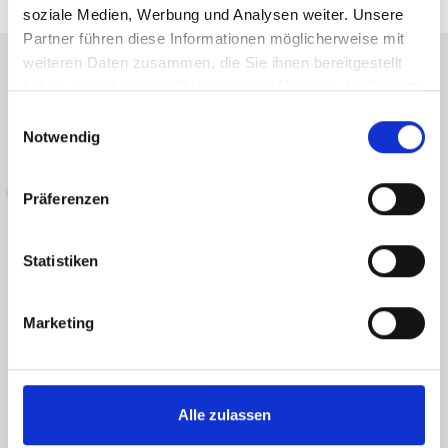
soziale Medien, Werbung und Analysen weiter. Unsere
Partner führen diese Informationen möglicherweise mit
weiteren Daten zusammen, die Sie ihnen bereitgestellt
haben oder die sie im Rahmen Ihrer Nutzung der Dienste
Energieausweis (Verbrauchsausweis)
gesammelt haben.
Einwilligungsauswahl
Notwendig
Präferenzen
11,90 kWh / (m²*a)
Energieverbrauchskennwert
Statistiken
Marketing
Weitere Informationen
Wesentlicher Energieträger
ELEKTRO
Alle zulassen
Energieausweis gültig bis
2036-05-10